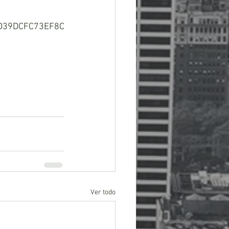
=D39DCFC73EF8
C
Ver todo