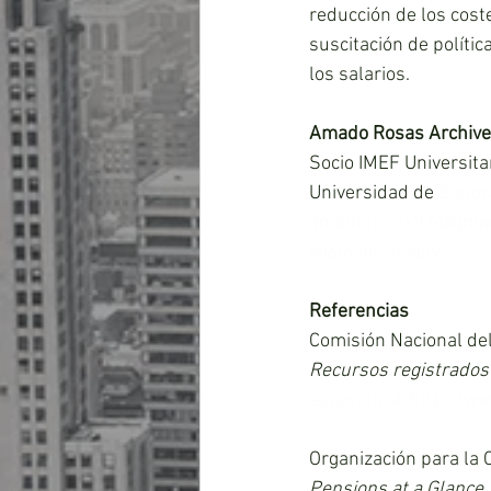
reducción de los coste
suscitación de políti
los salarios.
Amado Rosas Archiv
Socio IMEF Universita
Universidad de 
Sonor
amadorosas97@gmai
@amadorosas97
Referencias
Comisión Nacional del
Recursos registrados 
estadística
. http://w
Organización para la 
Pensions at a Glance