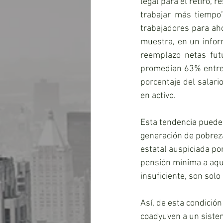
legal para el retiro, r
trabajar más tiempo”
trabajadores para ah
muestra, en un inform
reemplazo netas fut
promedian 63% entre 
porcentaje del salari
en activo.
Esta tendencia puede
generación de pobreza 
estatal auspiciada po
pensión mínima a aqu
insuficiente, son solo
Así, de esta condició
coadyuven a un sistem