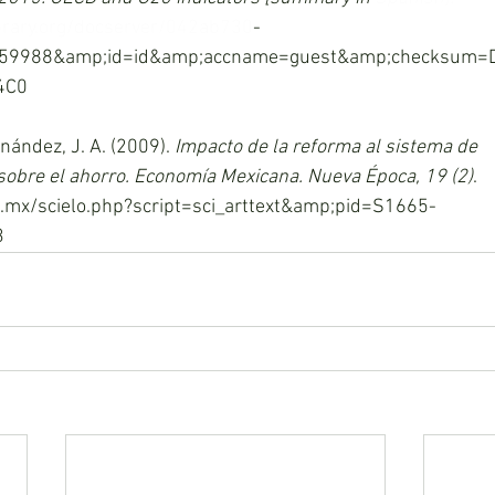
brary.org/docserver/042ab730
-
4959988&amp;id=id&amp;accname=guest&amp;checksum
4C0
nández, J. A. (2009). 
Impacto de la reforma al sistema de
sobre el ahorro. Economía Mexicana. Nueva Época, 19 (2)
.
g.mx/scielo.php?script=sci_arttext&amp;pid=S1665-
3