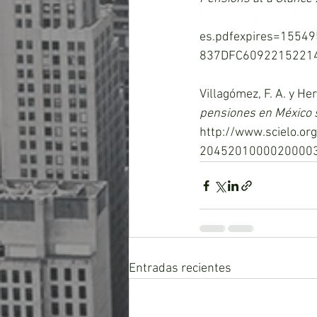
https://www.oecd-ili
es.pdfexpires=155
837DFC6092215221
Villagómez, F. A. y Her
pensiones en México 
http://www.scielo.or
2045201000020000
Entradas recientes