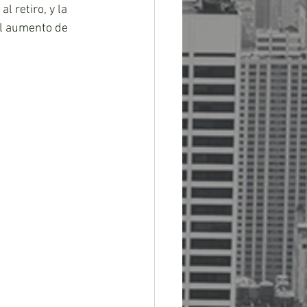
 retiro, y la 
el aumento de 
spx?md=2