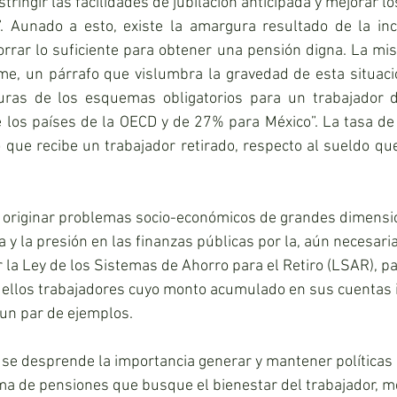
estringir las facilidades de jubilación anticipada y mejorar lo
. Aunado a esto, existe la amargura resultado de la inc
orrar lo suficiente para obtener una pensión digna. La mi
e, un párrafo que vislumbra la gravedad de esta situació
uras de los esquemas obligatorios para un trabajador d
los países de la OECD y de 27% para México”. La tasa de 
o que recibe un trabajador retirado, respecto al sueldo qu
 originar problemas socio-económicos de grandes dimensio
y la presión en las finanzas públicas por la, aún necesaria
r la Ley de los Sistemas de Ahorro para el Retiro (LSAR), p
ellos trabajadores cuyo monto acumulado en sus cuentas i
 un par de ejemplos.
n se desprende la importancia generar y mantener políticas
a de pensiones que busque el bienestar del trabajador, me