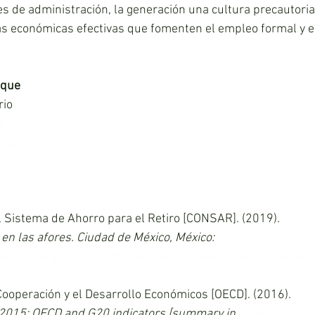
s de administración, la generación una cultura precautoria al
cas económicas efectivas que fomenten el empleo formal y 
eque
rio
a
l.com
 Sistema de Ahorro para el Retiro [CONSAR]. (2019).
en las afores. Ciudad de México, México:
Información
ww.consar.gob.mx/gobmx/aplicativo/siset/CuadroInicial.a
Cooperación y el Desarrollo Económicos [OECD]. (2016).
 2015: OECD and G20 indicators [summary in 
Spanish].