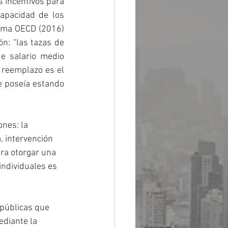
s incentivos para 
apacidad de los 
sma OECD (2016) 
n: “las tazas de 
e salario medio 
reemplazo es el 
e poseía estando 
nes: la 
, intervención 
ara otorgar una 
ndividuales es 
 públicas que 
diante la 