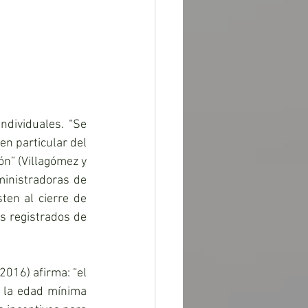
ndividuales. “Se 
en particular del 
n” (Villagómez y 
inistradoras de 
en al cierre de 
s registrados de 
016) afirma: “el 
r la edad mínima 