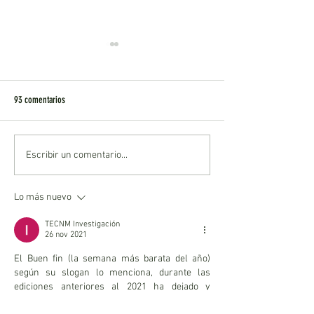
93 comentarios
Otro día en el "Paraíso"
Foro Profesional 2025-
Escribir un comentario...
acabando... y estamos
lo que significó
Lo más nuevo
TECNM Investigación
26 nov 2021
El Buen fin (la semana más barata del año) 
según su slogan lo menciona, durante las 
ediciones anteriores al 2021 ha dejado y 
superado sus expectativas. Lo que 