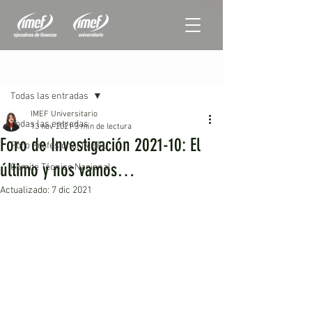
Entrada
Todas las entradas
IMEF Universitario
Todas las entradas
13 nov 2021
3 min de lectura
Foro de Investigación 2021-10: El
Foro Profesional IMEFU
último y nos vamos…
Cómite Técnico Nacional
Actualizado:
7 dic 2021