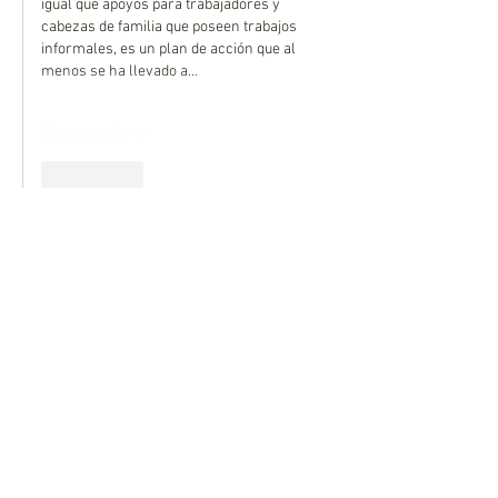
igual que apoyos para trabajadores y 
cabezas de familia que poseen trabajos 
informales, es un plan de acción que al 
menos se ha llevado a…
Mostrar más
Me gusta
Oziel Hernández Banda
20 sept 2024
Crisis de Vivienda en México: Retos y 
Estrategias para un Futuro Sostenible.
Es un hecho que las viviendas en México, 
sobre todo en áreas urbanas donde se 
concentran áreas turísticas y oportunidades 
laborales, han aumentado drásticamente 
durante los último 50 años. Se podría pensar 
que esto es un reflejo de la crisis inmobiliaria 
del 2008 (tal como se menciona en la lectura), 