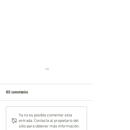
103 comentarios
Foro de Investigación 2021-09: Día
Foro de Investigación 
Ya no es posible comentar esta
entrada. Contacta al propietario del
de Muertos y Halloween de la
Infraestructura Deporti
sitio para obtener más información.
pesadilla al terror económico
Implicaciones