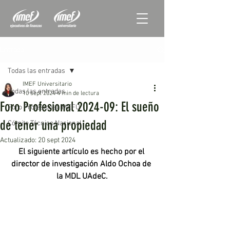
Entrada
Todas las entradas
IMEF Universitario
Todas las entradas
10 sept 2024
4 min de lectura
Foro Profesional 2024-09: El sueño
Foro Profesional IMEFU
de tener una propiedad
Cómite Técnico Nacional
Actualizado:
20 sept 2024
El siguiente artículo es hecho por el 
director de investigación Aldo Ochoa de 
la MDL UAdeC.