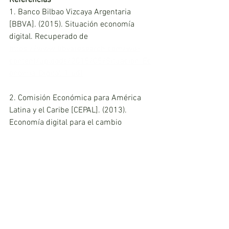
1. Banco Bilbao Vizcaya Argentaria 
[BBVA]. (2015). Situación economía 
digital. Recuperado de 
https://www.bbvaresearch.com/wp-
content/uploads/2015/05/Situacion_Ec
onomia_Digital_1.pdf
2. Comisión Económica para América 
Latina y el Caribe [CEPAL]. (2013). 
Economía digital para el cambio 
estructural y la igualdad. Recuperado de 
https://www.cepal.org/ilpes/noticias/pa
ginas/3/54303/economia_digital_para_c
ambio.pdf
3. Organización para la Cooperación y el 
Desarrollo Económico [OCDE]. (2017). 
Perspectivas de la OCDE sobre la 