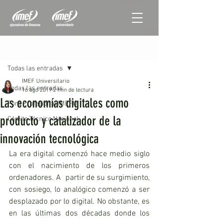
Entrada
Todas las entradas
IMEF Universitario
Todas las entradas
16 ago 2019
2 min de lectura
Las economías digitales como
Foro Profesional IMEFU
producto y catalizador de la
Cómite Técnico Nacional
innovación tecnológica
La era digital comenzó hace medio siglo 
con el nacimiento de los primeros 
ordenadores. A  partir de su surgimiento, 
con sosiego, lo analógico comenzó a ser 
desplazado por lo digital. No obstante, es 
en las últimas dos décadas donde los 