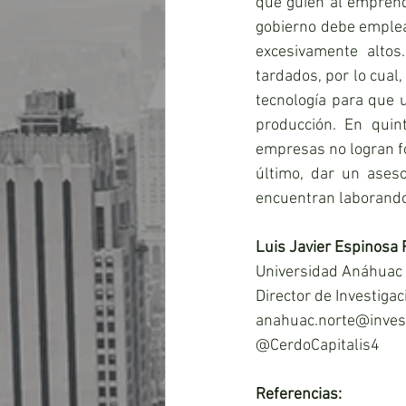
que guíen al emprend
gobierno debe emple
excesivamente altos
tardados, por lo cual
tecnología para que 
producción. En quin
empresas no logran fo
último, dar un ases
encuentran laborando 
Luis Javier Espinosa 
Universidad Anáhuac 
Director de Investigac
anahuac.norte@inves
@CerdoCapitalis4
Referencias: