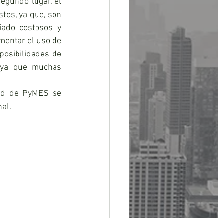
gundo lugar, el 
os, ya que, son 
iado costosos y 
mentar el uso de 
osibilidades de 
, ya que muchas 
ad de PyMES se 
al.