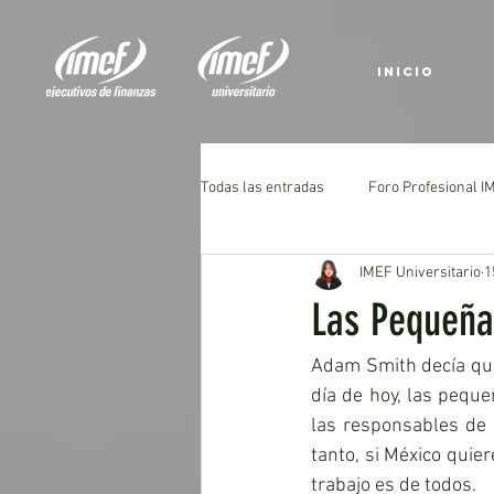
INICIO
Todas las entradas
Foro Profesional 
IMEF Universitario
1
Las Pequeña
Adam Smith decía que 
día de hoy, las pequ
las responsables de g
tanto, si México quier
trabajo es de todos.