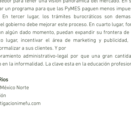
edor para tener una visión panorámica del mercado. En se
ar un programa para que las PyMES paguen menos impuest
. En tercer lugar, los trámites burocráticos son demas
, el gobierno debe mejorar este proceso. En cuarto lugar, fo
un algún dado momento, puedan expandir su frontera de p
to lugar, incentivar el área de marketing y publicidad
rmalizar a sus clientes. Y por
oramiento administrativo-legal por que una gran cantid
en la informalidad. La clave esta en la educación profesion
Rios
México Norte
ión
tigacionimefu.com