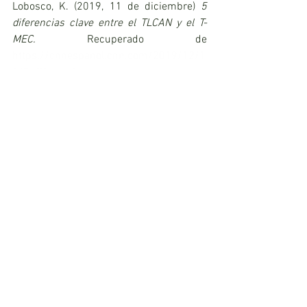
Lobosco, K. (2019, 11 de diciembre) 
5 
diferencias clave entre el TLCAN y el T-
MEC. 
Recuperado de 
https://cnnespanol.cnn.com/2019/12/1
1/5-diferencias-clave-entre-el-tlcan-y-
el-t-mec/
Mars, A. (28 de agosto de 2018). 
EE UU y 
México cierran un preacuerdo comercial 
bilateral para reformar el TLC
. El país. 
https://elpais.com/internacional/2018/
08/27/estados_unidos/1535378674_78
3342.html
MILENIO. ¿
De qué tamaño y cuál es la 
importancia del T-MEC? 
(2020, 10 de 
julio). 
https://www.milenio.com/negocios/de-
que-tamano-y-cual-es-la-importancia-
del-t-mec
MILENIO. (2020, 10 de julio). 
La 