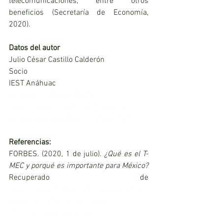
telecomunicaciones, entre otros 
beneficios (Secretaría de Economía, 
2020).
Datos del autor
Julio César Castillo Calderón
Socio
IEST Anáhuac
julio.castillo@iest.edu.mx
https://www.linkedin.com/in/julio-
cesar-castillo-calderon-16746419b/
Referencias:
FORBES. (2020, 1 de julio). 
¿Qué es el T-
MEC y porqué es importante para México? 
Recuperado de 
https://www.forbes.com.mx/economia-
que-es-el-t-mec-y-por-que-es-
importante-para-mexico/