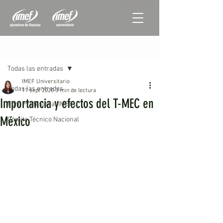
Entrada
Todas las entradas
IMEF Universitario
Todas las entradas
17 sept 2020
3 min de lectura
Importancia y efectos del T-MEC en
Foro Profesional IMEFU
México
Cómite Técnico Nacional