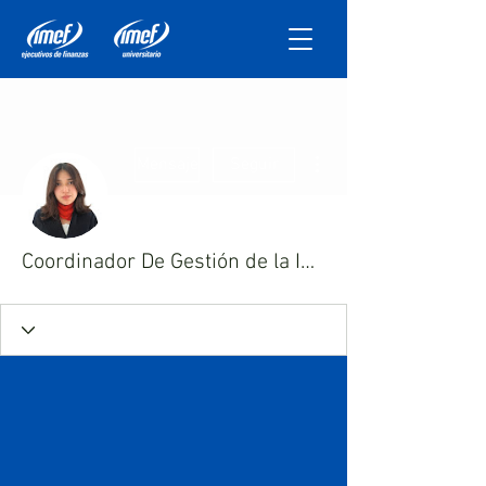
Más acciones
Mensaje
Seguir
Coordinador De Gestión de la Información