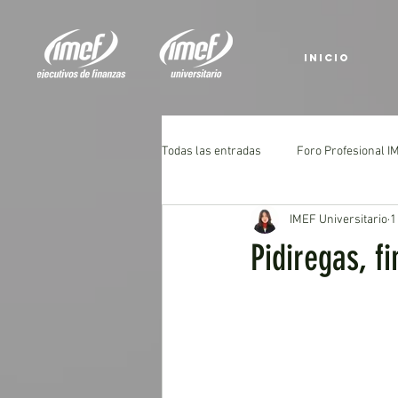
INICIO
Todas las entradas
Foro Profesional 
IMEF Universitario
1
Pidiregas, f