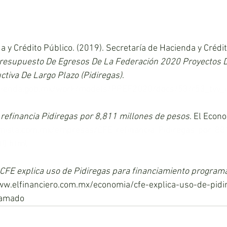
 y Crédito Público. (2019). Secretaría de Hacienda y Crédit
resupuesto De Egresos De La Federación 2020 Proyectos D
ctiva De Largo Plazo (Pidiregas)
. 
cienda.gob.mx/work/models/PPEF2020/docs/53/r53_tvv_i
refinancia Pidiregas por 8,811 millones de pesos
. El Econo
mista.com.mx/empresas/CFE-refinancia-Pidiregas-por-88
0.html
CFE explica uso de Pidiregas para financiamiento program
www.elfinanciero.com.mx/economia/cfe-explica-uso-de-pidi
ramado