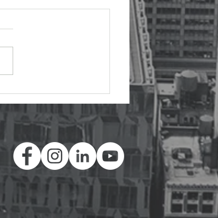
rofesional 2025-10: Se está
do... y estamos entendiendo lo
gnificó