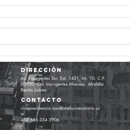
Otro día en el "Paraíso"
Foro P
acaban
que si
DIRECCIÓN
Av. Insurgentes Sur, Ext. 1431, Int. 10, C.P.
03920, Col. Insurgentes Mixcoac, Alcaldía
Benito Juárez
CONTACTO
vicepresidencia.nac@imefuniversitario.co
m
+52 686 354 5906