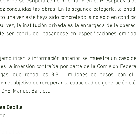
obierno se estipula como prioritario en el Presupuesto d
z concluidas las obras. En la segunda categoría, la entid
to una vez este haya sido concretado, sino sólo en condici
u vez, la institución privada es la encargada de la operaci
e ser concluido, basándose en especificaciones emitida
jemplificar la información anterior, se muestra un caso de
s la inversión contraída por parte de la Comisión Federal
gas, que ronda los 8,811 millones de pesos; con el f
 en el objetivo de recuperar la capacidad de generación elé
 CFE, Manuel Bartlett.
es Badilla
rio
a
gmail.com