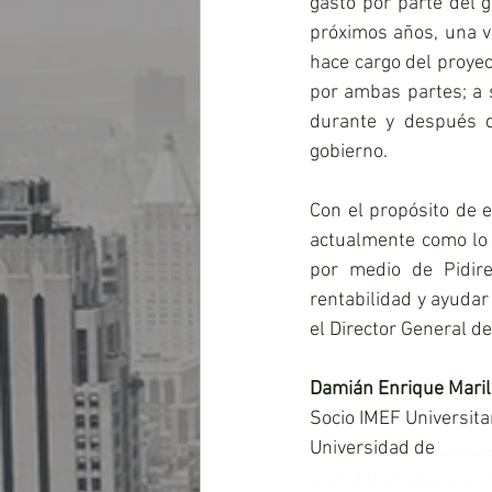
gasto por parte del g
próximos años, una ve
hace cargo del proyec
por ambas partes; a s
durante y después d
gobierno.
Con el propósito de e
actualmente como lo e
por medio de Pidire
rentabilidad y ayudar
el Director General de
Damián Enrique Maril
Socio IMEF Universita
Universidad de 
Sonor
damianmariles2311@