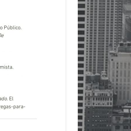
o Público. 
e 
vml.pdf
mista. 
11-millones-de-
ado
. El 
regas-para-