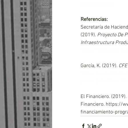
@Damianmarb
Referencias:
Secretaría de Hacienda
(2019). 
Proyecto De P
Infraestructura Produ
https://www.ppef.ha
García, K. (2019). 
CFE 
https://www.elecono
pesos-20190924-008
El Financiero. (2019). 
Financiero. https://
financiamiento-prog