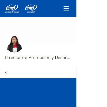
Más acciones
Mensaje
Seguir
Director de Promocion y Desarrollo ITESM Sinaloa